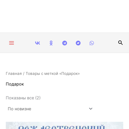
Сортировка:
Перейти
самые
недавние
к
содержимому
Пои
Главная
/ Товары с меткой «Подарок»
Подарок
Показаны все (2)