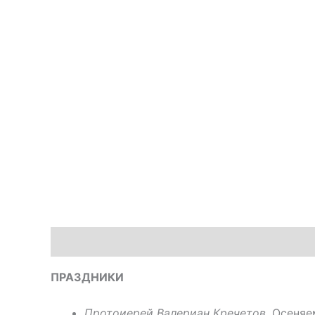
Описание
Доставка
Оплата
ПРАЗДНИКИ
Протоиерей Валериан Кречетов.
Осеняем