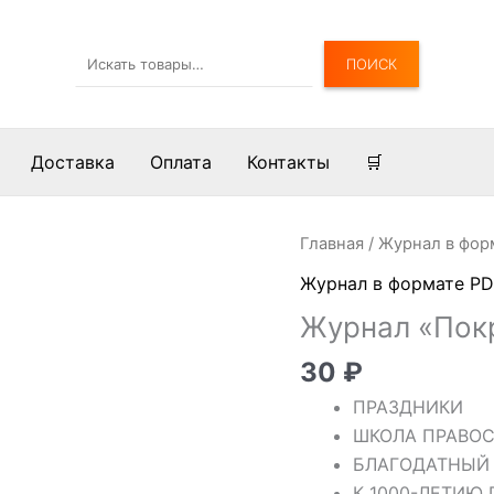
Поиск
ПОИСК
Доставка
Оплата
Контакты
🛒
Количество
Главная
/
Журнал в фор
товара
Журнал в формате PD
Журнал
Журнал «Пок
"Покров"
№
30
₽
10/538
ПРАЗДНИКИ
2015
ШКОЛА ПРАВО
БЛАГОДАТНЫЙ
К 1000-ЛЕТИЮ