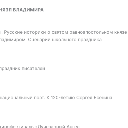
КНЯЗЯ ВЛАДИМИРА
ы. Русские историки о святом равноапостольном княз
ладимиром. Сценарий школьного праздника
праздник писателей
национальный поэт. К 120-летию Сергея Есенина
кинофестиваль «Лучезарный Ангел