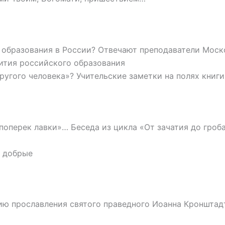
 образования в России? Отвечают преподаватели Мос
ития российского образования
угого человека»? Учительские заметки на полях книги
оперек лавки»… Беседа из цикла «От зачатия до гроб
 добрые
ию прославления святого праведного Иоанна Кронштадт