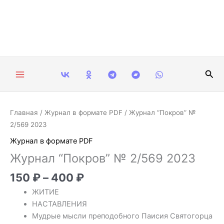
Перейти
к
содержимому
Пои
Диапазон
Количество
Главная
/
Журнал в формате PDF
/ Журнал “Покров” №
цен:
товара
2/569 2023
150 ₽
Журнал
Журнал в формате PDF
–
“Покров”
Журнал “Покров” № 2/569 2023
400 ₽
№
2/569
150
₽
–
400
₽
2023
ЖИТИЕ
НАСТАВЛЕНИЯ
Мудрые мысли преподобного Паисия Святогорца