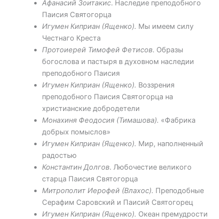
Афанасий Зоитакис
. Наследие преподобного
Паисия Святогорца
Игумен Киприан (Ященко).
Мы имеем силу
Честнаго Креста
Протоиерей Тимофей Фетисов
. Образы
богослова и пастыря в духовном наследии
преподобного Паисия
Игумен Киприан (Ященко).
Воззрения
преподобного Паисия Святогорца на
христианские добродетели
Монахиня Феодосия (Тимашова).
«Фабрика
добрых помыслов»
Игумен Киприан (Ященко).
Мир, наполненный
радостью
Константин Долгов
. Любочестие великого
старца Паисия Святогорца
Митрополит Иерофей (Влахос).
Преподобные
Серафим Саровский и Паисий Святогорец
Игумен Киприан (Ященко).
Океан премудрости