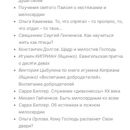
душе своей
Поучения святого Паисия о нестяжании и
милосердии
Ольга Каменева
. То, что спрятал – то пропало, то,
что отдал – то твое…
Священник Сергий Генченков.
Как научиться
жить как птицы?
Константин Долгов
. Щедр и милостив Господь
Игумен КИПРИАН (Ященко).
Евангельская притча
о десяти девах
Виктория Цыбулина по книге игумена Киприана
(Ященко) «Воспитание добродетелей».
Воспитание добродетелей
Сарра Биллер.
Служение «диакониссы» ХХ века
Михаил Гайченков.
Быть милосердным ко всем
Сарра Биллер
. Об истинном и ложном
милосердии
Ольга Орлова
. Кому Господь распахнет Свои
двери?