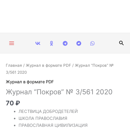
Перейти
к
содержимому
Пои
Количество
Главная
/
Журнал в формате PDF
/ Журнал “Покров” №
товара
3/561 2020
Журнал
Журнал в формате PDF
“Покров”
Журнал “Покров” № 3/561 2020
№
3/561
70
₽
2020
ЛЕСТВИЦА ДОБРОДЕТЕЛЕЙ
ШКОЛА ПРАВОСЛАВИЯ
ПРАВОСЛАВНАЯ ЦИВИЛИЗАЦИЯ